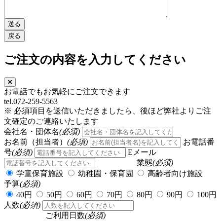
ご注文の内容を入力してください
お電話でもお気軽にご注文できます
tel.072-259-5563
※ 必須項目を送信いただきましたら、後ほど弊社よりご注
文確定のご連絡いたします
会社名・団体名
(必須)
お名前（担当者）
(必須)
お電話番
号
(必須)
Eメール
業態
(必須)
学童保育施設
幼稚園・保育園
高齢者向け施設
予算
(必須)
40円
50円
60円
70円
80円
90円
100円
人数
(必須)
ご利用日数
(必須)