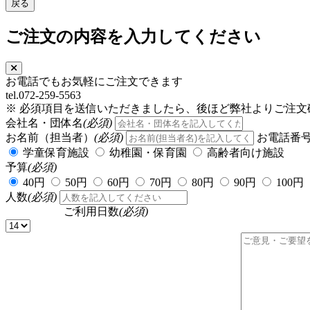
ご注文の内容を入力してください
お電話でもお気軽にご注文できます
tel.072-259-5563
※ 必須項目を送信いただきましたら、後ほど弊社よりご注文
会社名・団体名
(必須)
お名前（担当者）
(必須)
お電話番
学童保育施設
幼稚園・保育園
高齢者向け施設
予算
(必須)
40円
50円
60円
70円
80円
90円
100円
人数
(必須)
ご利用日数
(必須)