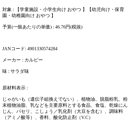
対象 : 【学童施設・小学生向け おやつ 】【幼児向け・保育
園・幼稚園向け おやつ 】
予算(一個あたりの単価) : 46.76円(税抜)
JANコード: 4901330574284
メーカー : カルビー
味 : サラダ味
原材料表示 :
じゃがいも（遺伝子組換えでない）、植物油、脱脂粉乳、粉
末植物油脂、乳などを主要原料とする食品、食塩、乾燥にん
じん、パセリ、こしょう／乳化剤（大豆を含む）、調味料
（アミノ酸等）、香料、酸化防止剤（V.C）