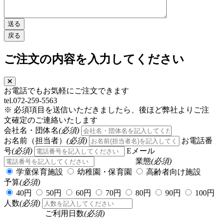
ご注文の内容を入力してください
お電話でもお気軽にご注文できます
tel.072-259-5563
※ 必須項目を送信いただきましたら、後ほど弊社よりご注
文確定のご連絡いたします
会社名・団体名
(必須)
お名前（担当者）
(必須)
お電話番
号
(必須)
Eメール
業態
(必須)
学童保育施設
幼稚園・保育園
高齢者向け施設
予算
(必須)
40円
50円
60円
70円
80円
90円
100円
人数
(必須)
ご利用日数
(必須)