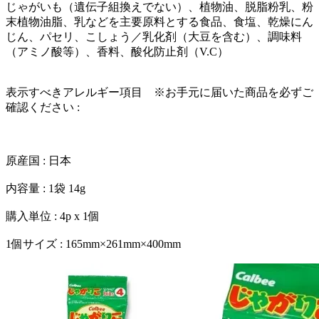
じゃがいも（遺伝子組換えでない）、植物油、脱脂粉乳、粉
末植物油脂、乳などを主要原料とする食品、食塩、乾燥にん
じん、パセリ、こしょう／乳化剤（大豆を含む）、調味料
（アミノ酸等）、香料、酸化防止剤（V.C）
表示すべきアレルギー項目 ※お手元に届いた商品を必ずご
確認ください :
原産国 : 日本
内容量 : 1袋 14g
購入単位 : 4p x 1個
1個サイズ : 165mm×261mm×400mm