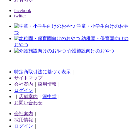
facebook
twitter
学童・小学生向けのおや
つ
幼稚園・保育園向けの
おやつ
介護施設向けのおやつ
特定商取引法に基づく表示
｜
サイトマップ
会社案内
｜
採用情報
｜
ログイン
｜
｜
店舗案内
｜
河中堂
｜
お問い合わせ
会社案内
｜
採用情報
｜
ログイン
｜