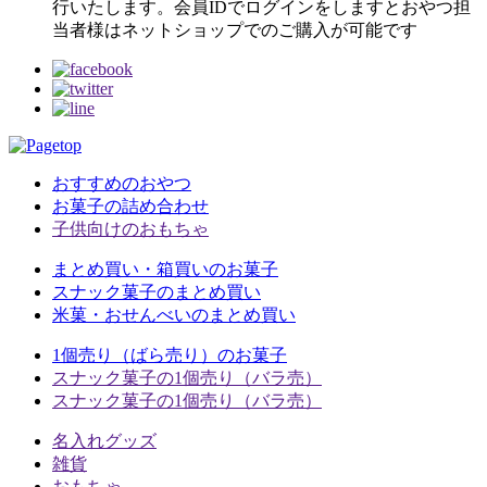
行いたします。会員IDでログインをしますとおやつ担
当者様はネットショップでのご購入が可能です
おすすめのおやつ
お菓子の詰め合わせ
子供向けのおもちゃ
まとめ買い・箱買いのお菓子
スナック菓子のまとめ買い
米菓・おせんべいのまとめ買い
1個売り（ばら売り）のお菓子
スナック菓子の1個売り（バラ売）
スナック菓子の1個売り（バラ売）
名入れグッズ
雑貨
おもちゃ