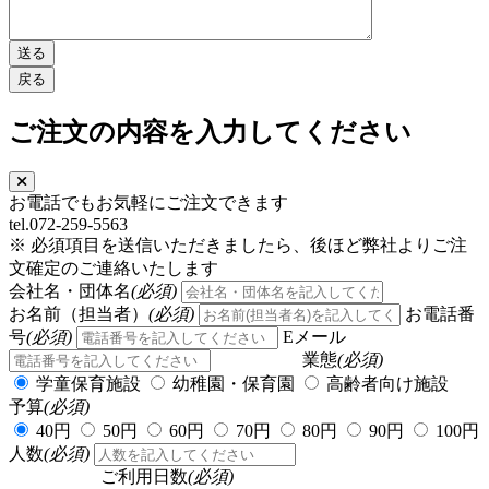
ご注文の内容を入力してください
お電話でもお気軽にご注文できます
tel.072-259-5563
※ 必須項目を送信いただきましたら、後ほど弊社よりご注
文確定のご連絡いたします
会社名・団体名
(必須)
お名前（担当者）
(必須)
お電話番
号
(必須)
Eメール
業態
(必須)
学童保育施設
幼稚園・保育園
高齢者向け施設
予算
(必須)
40円
50円
60円
70円
80円
90円
100円
人数
(必須)
ご利用日数
(必須)