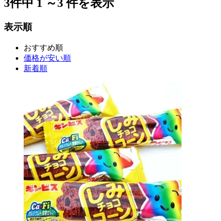
3
件中
1
～
3
件を表示
表示順
おすすめ順
価格が安い順
新着順