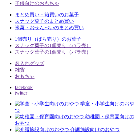
子供向けのおもちゃ
まとめ買い・箱買いのお菓子
スナック菓子のまとめ買い
米菓・おせんべいのまとめ買い
1個売り（ばら売り）のお菓子
スナック菓子の1個売り（バラ売）
スナック菓子の1個売り（バラ売）
名入れグッズ
雑貨
おもちゃ
facebook
twitter
学童・小学生向けのおや
つ
幼稚園・保育園向けの
おやつ
介護施設向けのおやつ