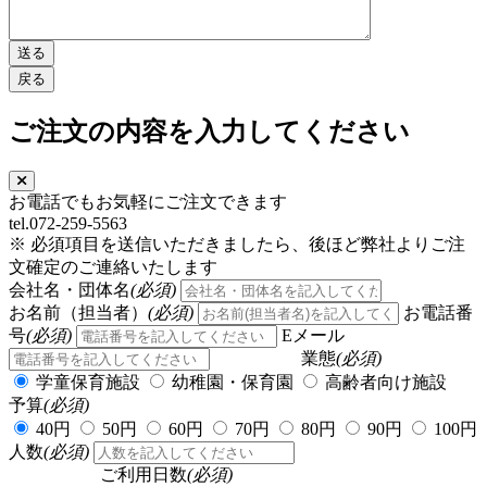
ご注文の内容を入力してください
お電話でもお気軽にご注文できます
tel.072-259-5563
※ 必須項目を送信いただきましたら、後ほど弊社よりご注
文確定のご連絡いたします
会社名・団体名
(必須)
お名前（担当者）
(必須)
お電話番
号
(必須)
Eメール
業態
(必須)
学童保育施設
幼稚園・保育園
高齢者向け施設
予算
(必須)
40円
50円
60円
70円
80円
90円
100円
人数
(必須)
ご利用日数
(必須)